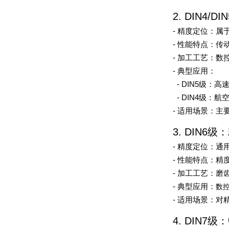
2. DIN4/DIN
-
精度定位：属
-
性能特点：传
-
加工工艺：数
-
典型应用：
- DIN5
级：高
- DIN4
级：航
-
适用场景：主
3. DIN6
级：
-
精度定位：通
-
性能特点：精
-
加工工艺：磨
-
典型应用：
数
-
适用场景：对
4. DIN7
级：