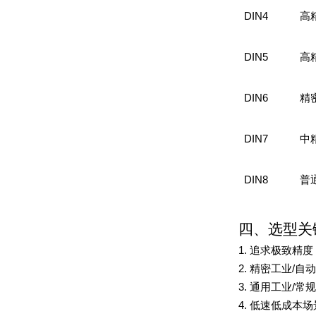
DIN4
高
DIN5
高
DIN6
精
DIN7
中
DIN8
普
四、选型关
1.
追求极致精度
2.
/
精密工业
自动
3.
/
通用工业
常规
4.
低速低成本场