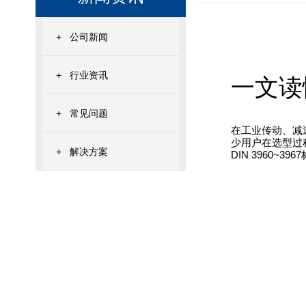
+
公司新闻
+
行业资讯
一文读
+
常见问题
在工业传动、减
少用户在选型过
+
解决方案
DIN 3960~3967