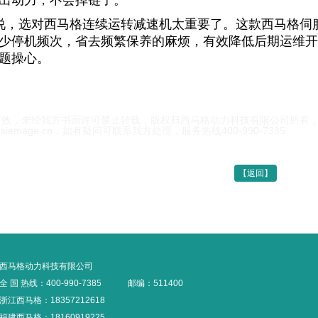
出动力，不会掉链子。
说，选对西马格连续运转减速机太重要了。这款
西马格伺
少停机频次，省去频繁保养的麻烦，有效降低后期运维
题操心。
有效，未经我方书面许可禁止转载，版权归西马格动力科技有限公司所有
www.siemage.cn，如有疑问可联系我方处理，服务热线400-990-7385
【返回】
西马格动力科技有限公司
全 国 热线：400-990-7385
邮编：511400
浙江西马格：18357212618
福建西马格：18160919225