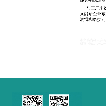
能长期稳定输
对工厂来
又能帮企业减
润滑
和磨损问
本文稿内容真实
机官网
http://