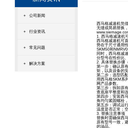
+
公司新闻
西马格减速机凭
无缝或简易替换
+
行业资讯
www.siemage.c
1. 西马格减速
西马格减速机可
势在于尺寸通用性
+
常见问题
SKM50和NM
同时，西马格减
分型号在性价比
2. 具体替换步
+
解决方案
第一步：确认原
矩，以及设备的
第二步：选型匹
用西马格SKM
网产品参数。
第三步：拆卸原
查底座平整度和
第四步：安装西
角均匀紧固螺栓
第五步：调试运
温度是否正常；
3. 替换注意事项
替换时需确保西
原有型号一致，
的油品。