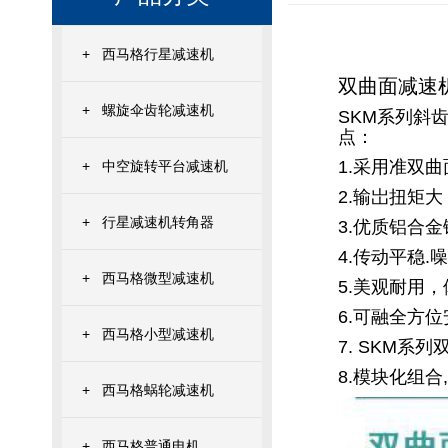
+
西马格行星减速机
双曲面减速
+
螺旋伞齿轮减速机
SKM系列斜齿
点：
1.
采用准双曲
+
中空旋转平台减速机
2.
输岀扭矩大
+
行星减速机转角器
3.
优质铝合金
4.
传动平稳.
+
西马格微型减速机
5.
美观耐用，
6.可融全方位
+
西马格小型减速机
7. SKM系
8.模块化组
+
西马格蜗轮减速机
+
西马格普通电机