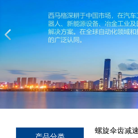
螺旋伞齿减
产品分类