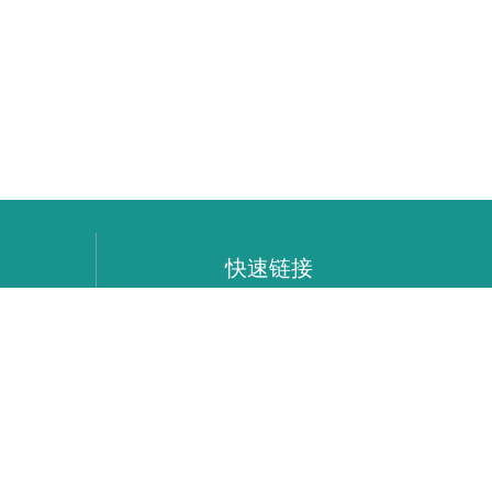
快速链接
>网站首页
> 关于我们
> 公司概况
> 下载中心
> 新闻资讯
> 联系我们
022145号