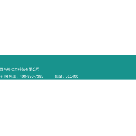
西马格动力科技有限公司
全 国 热线：400-990-7385
邮编：511400
浙江西马格：18357212618
福建西马格：18160919225
广东西马格：18302020760
邮箱：
postmaster@siemage.com
网 址：
http://www.siemage.cn
Copyright © 2008 西马格动力科技有限公司 All Rights Reserved.
粤ICP备2003