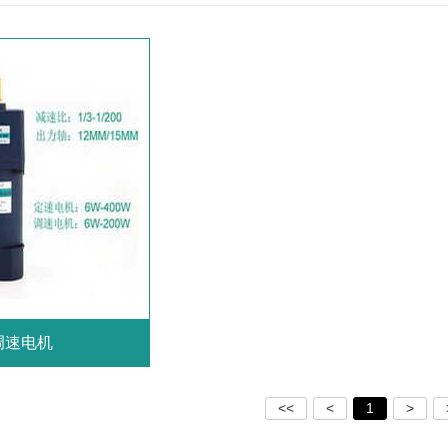
调速电机
<<
<
1
>