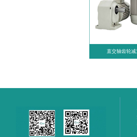
直交轴齿轮减