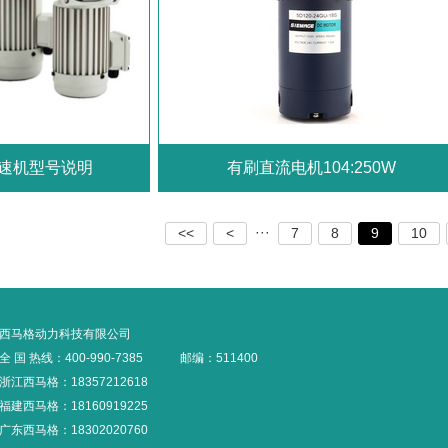
速机型号说明
有刷直流电机104:250W
···
<<
<
7
8
9
10
西马格动力科技有限公司
全 国 热线：400-990-7385
邮编：511400
浙江西马格：18357212618
福建西马格：18160919225
广东西马格：18302020760