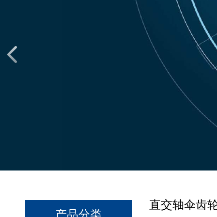
直交轴伞齿轮
产品分类